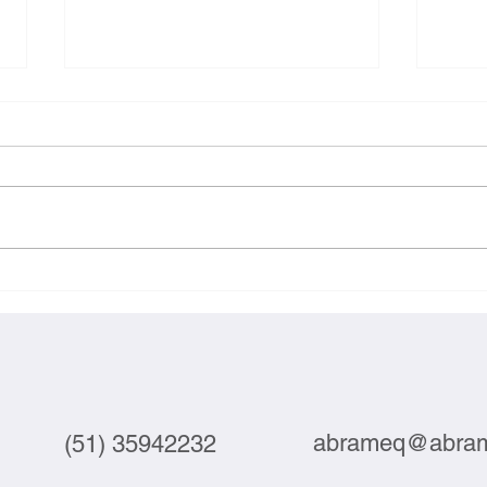
Webinar debate automação e
Suste
tecnologia no setor do couro
compe
junta
abrameq@abram
(51) 35942232