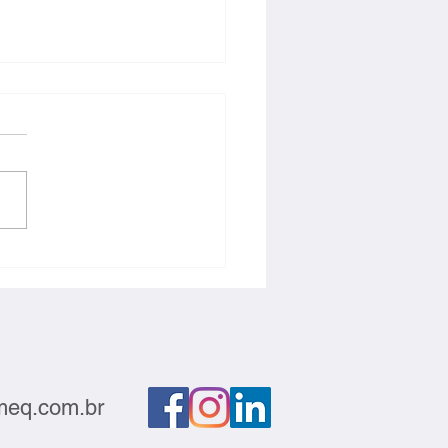
ntabilidade e
titividade devem andar
s
eq.com.br