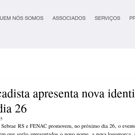
UEM NÓS SOMOS
ASSOCIADOS
SERVIÇOS
P
adista apresenta nova ident
dia 26
25
, Sebrae RS e FENAC promovem, no próximo dia 26, o event
 em que serão apresentados o novo nome, a nova logomarca, a