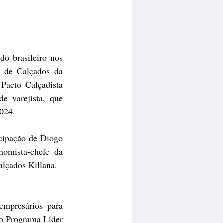
o brasileiro nos 
 de Calçados da 
Pacto Calçadista 
e varejista, que 
2024.
cipação de Diogo 
omista-chefe da 
alçados Killana.
mpresários para 
o Programa Líder 