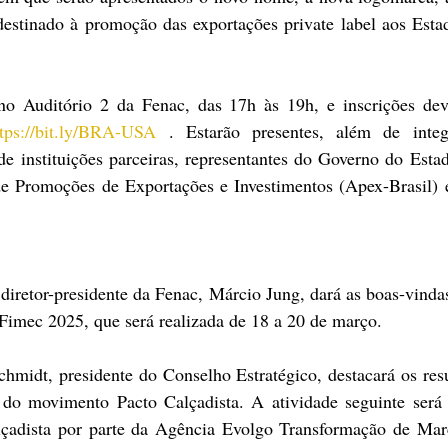
estinado à promoção das exportações private label aos Estad
no Auditório 2 da Fenac, das 17h às 19h, e inscrições dev
ttps://bit.ly/BRA-USA
 . Estarão presentes, além de integ
 de instituições parceiras, representantes do Governo do Est
e Promoções de Exportações e Investimentos (Apex-Brasil) 
 diretor-presidente da Fenac, Márcio Jung, dará as boas-vindas
a Fimec 2025, que será realizada de 18 a 20 de março. 
midt, presidente do Conselho Estratégico, destacará os resul
do movimento Pacto Calçadista. A atividade seguinte será
çadista por parte da Agência Evolgo Transformação de Marc