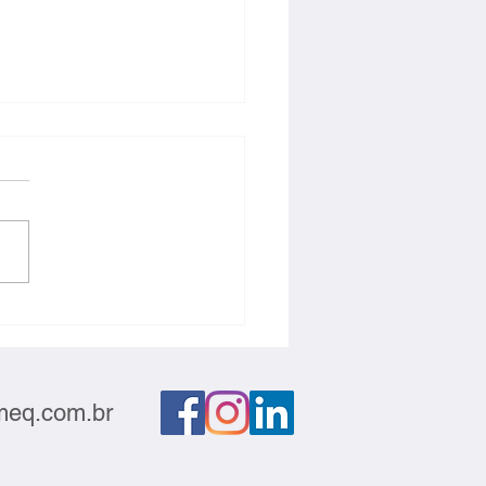
ção deve sair do
atório e gerar negócios
eq.com.br