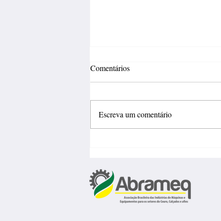
Comentários
Escreva um comentário
Fábrica de calçados abre 150
vagas de emprego