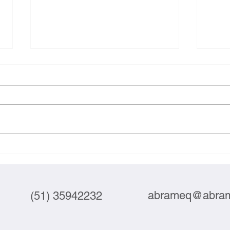
Exportações brasileiras à UE
Inova
crescem 3,9% em julho
labor
abrameq@abram
(51) 35942232