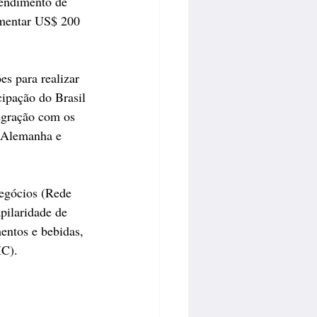
tendimento de 
imentar US$ 200 
s para realizar 
ipação do Brasil 
tegração com os 
, Alemanha e 
egócios (Rede 
apilaridade de 
mentos e bebidas, 
IC).