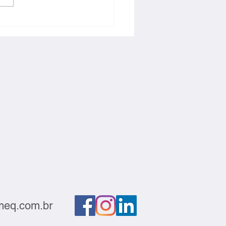
 do Pará transforma
roduto em matéria-prima
eq.com.br