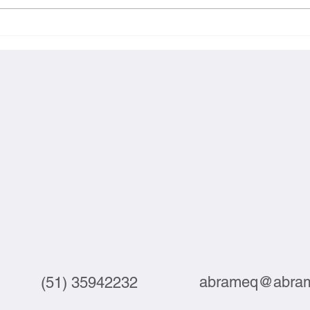
Indústria compra máquinas, mas
Couro
automatiza pouco
subp
abrameq@abram
(51) 35942232