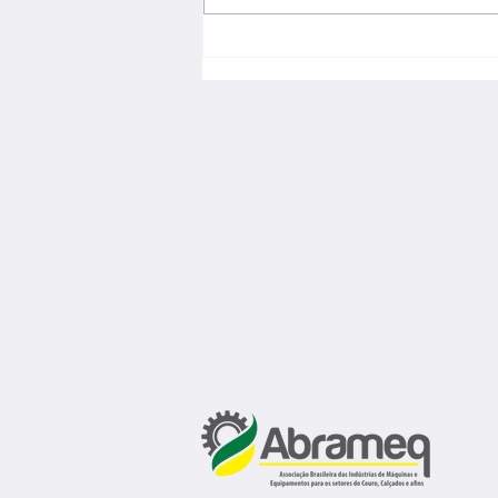
Incertezas econômicas travam
investimentos