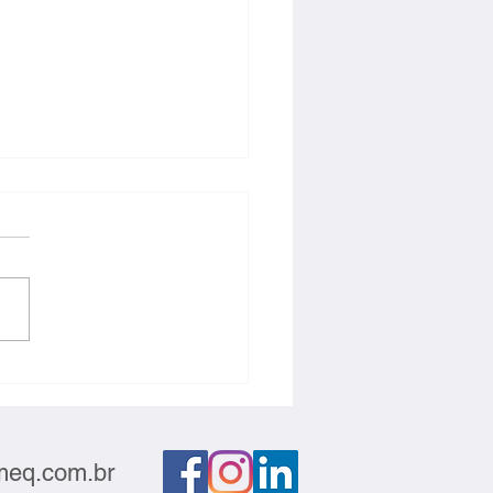
ntabilidade e
titividade devem andar
s
eq.com.br