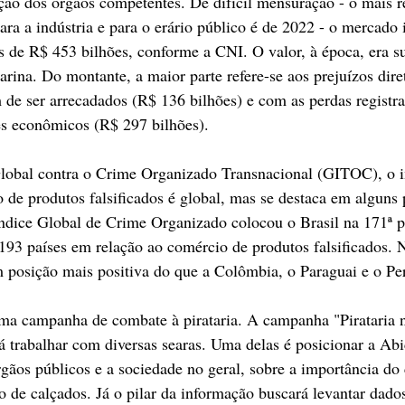
zação dos órgãos competentes. De difícil mensuração - o mais 
ara a indústria e para o erário público é de 2022 - o mercado 
 de R$ 453 bilhões, conforme a CNI. O valor, à época, era s
arina. Do montante, a maior parte refere-se aos prejuízos dir
de ser arrecadados (R$ 136 bilhões) e com as perdas registra
es econômicos (R$ 297 bilhões).
Global contra o Crime Organizado Transnacional (GITOC), o 
o de produtos falsificados é global, mas se destaca em alguns 
Índice Global de Crime Organizado colocou o Brasil na 171ª 
193 países em relação ao comércio de produtos falsificados.
em posição mais positiva do que a Colômbia, o Paraguai e o Pe
ma campanha de combate à pirataria. A campanha "Pirataria n
rá trabalhar com diversas searas. Uma delas é posicionar a Abi
rgãos públicos e a sociedade no geral, sobre a importância do
ção de calçados. Já o pilar da informação buscará levantar dado