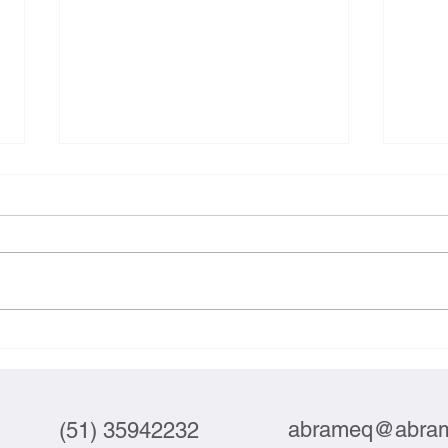
Webinar debate automação e
Suste
tecnologia no setor do couro
compe
junta
abrameq@abram
(51) 35942232