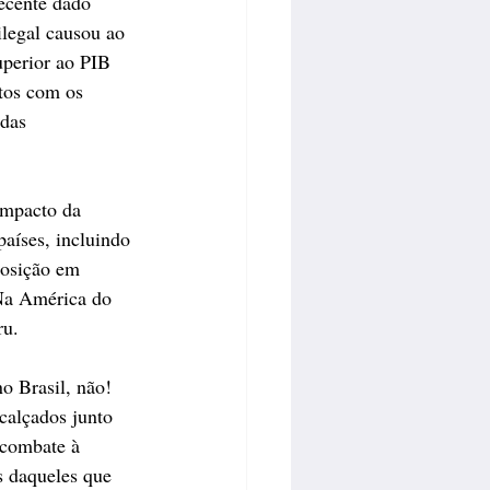
recente dado 
ilegal causou ao 
uperior ao PIB 
etos com os 
das 
impacto da 
países, incluindo 
posição em 
 Na América do 
ru.
o Brasil, não! 
calçados junto 
 combate à 
s daqueles que 