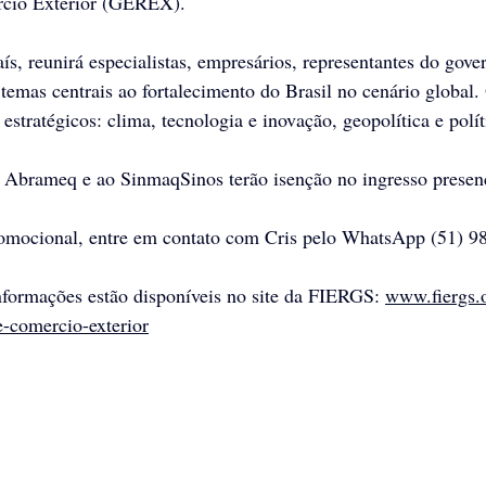
rcio Exterior (GEREX).
ís, reunirá especialistas, empresários, representantes do gove
temas centrais ao fortalecimento do Brasil no cenário global. 
estratégicos: clima, tecnologia e inovação, geopolítica e polí
à Abrameq e ao SinmaqSinos terão isenção no ingresso presenc
romocional, entre em contato com Cris pelo WhatsApp (51) 9
nformações estão disponíveis no site da FIERGS: 
www.fiergs.o
e-comercio-exterior