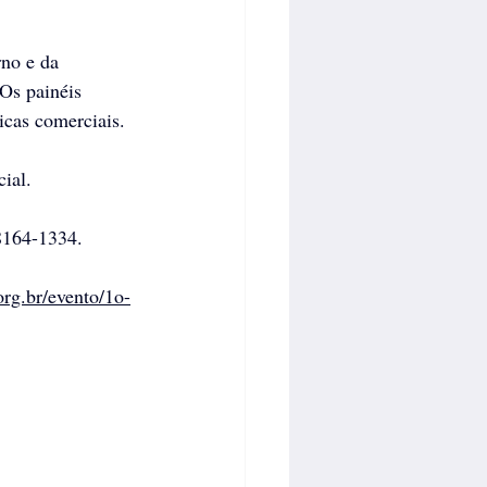
rno e da 
Os painéis 
ticas comerciais.
ial.
8164-1334.
rg.br/evento/1o-