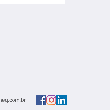
matiza pouco
eq.com.br