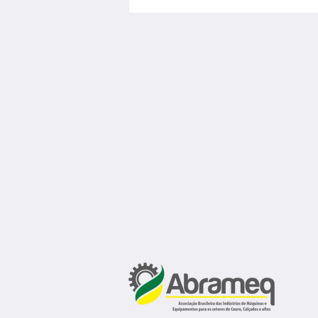
competitividade devem andar
juntas