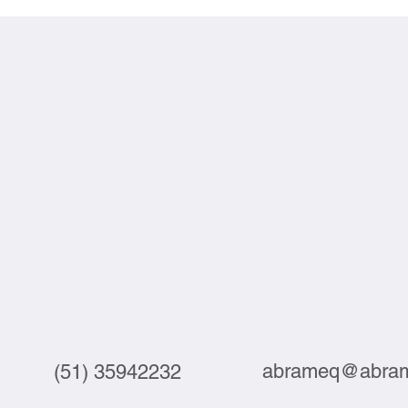
investimentos
auto
abrameq@abram
(51) 35942232