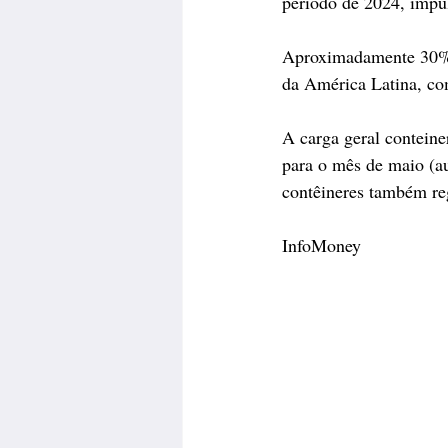
período de 2024, impu
Aproximadamente 30% d
da América Latina, co
A carga geral contein
para o mês de maio (a
contêineres também re
InfoMoney