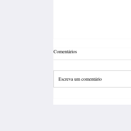
Comentários
Escreva um comentário
Fábrica de calçados abre 150
vagas de emprego