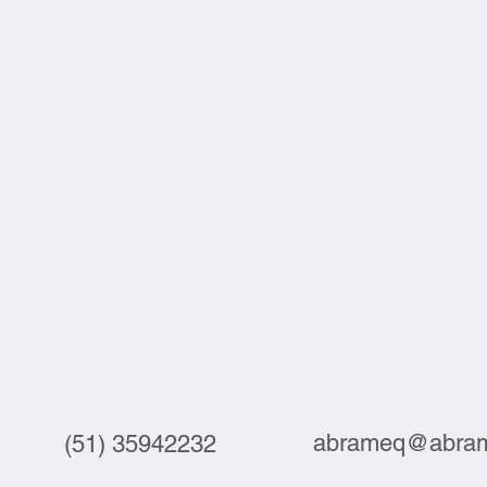
abrameq@abram
(51) 35942232