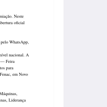
miação. Neste 
ertura oficial 
e pelo WhatsApp, 
nível nacional. A 
c — Feira 
os para 
 Fenac, em Novo 
 Máquinas, 
nas, Liderança 