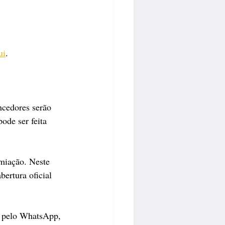
ui
.
ncedores serão 
ode ser feita 
miação. Neste 
ertura oficial 
e pelo WhatsApp, 