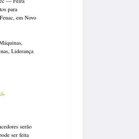
mec — Feira 
os para 
 Fenac, em Novo 
 Máquinas, 
nas, Liderança 
ui
.
ncedores serão 
ode ser feita 