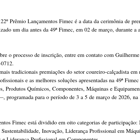
22º Prêmio Lançamentos Fimec é a data da cerimônia de pre
lizado um dia antes da 49ª Fimec, em 02 de março, durante a ab
bre o processo de inscrição, entre em contato com Guilherm
-0712.
 mais tradicionais premiações do setor coureiro-calçadista em 
profissionais e as melhores soluções apresentadas na 49ª Fime
os, Produtos Químicos, Componentes, Máquinas e Equipament
, programada para o período de 3 a 5 de março de 2026, na
tos Fimec está dividido em oito categorias de participação:
Sustentabilidade, Inovação, Liderança Profissional em Máqui
s e Liderança Profissional em Componentes.