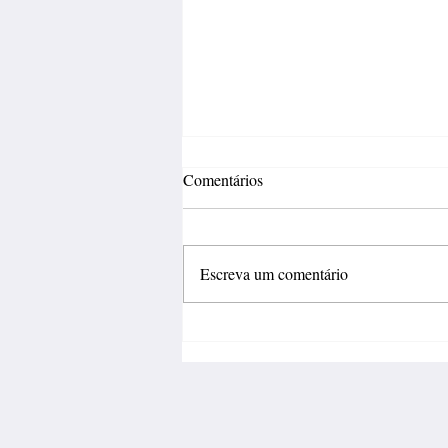
Comentários
Escreva um comentário
Fábrica de calçados abre 150
vagas de emprego