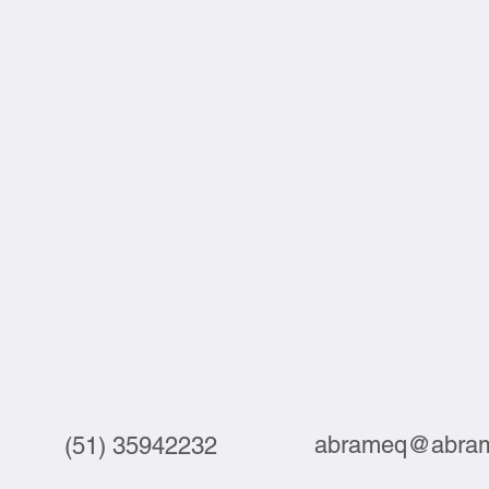
abrameq@abram
(51) 35942232