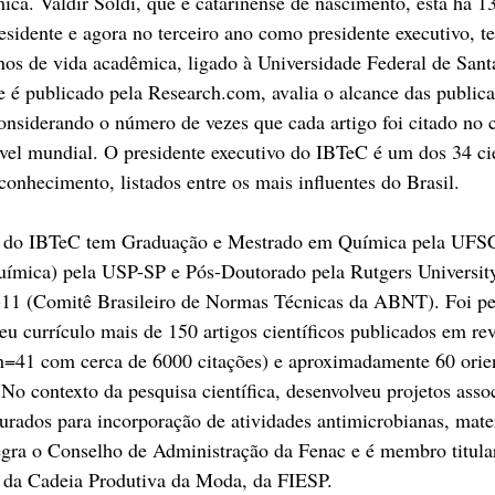
ca. Valdir Soldi, que é catarinense de nascimento, está há 1
sidente e agora no terceiro ano como presidente executivo, 
nos de vida acadêmica, ligado à Universidade Federal de Sant
é publicado pela Research.com, avalia o alcance das publicaç
onsiderando o número de vezes que cada artigo foi citado no 
nível mundial. O presidente executivo do IBTeC é um dos 34 cie
onhecimento, listados entre os mais influentes do Brasil.
vo do IBTeC tem Graduação e Mestrado em Química pela UFS
ímica) pela USP-SP e Pós-Doutorado pela Rutgers Universit
1 (Comitê Brasileiro de Normas Técnicas da ABNT). Foi pes
 currículo mais de 150 artigos científicos publicados em rev
 h=41 com cerca de 6000 citações) e aproximadamente 60 orie
No contexto da pesquisa científica, desenvolveu projetos asso
urados para incorporação de atividades antimicrobianas, mate
tegra o Conselho de Administração da Fenac e é membro titula
 Cadeia Produtiva da Moda, da FIESP.