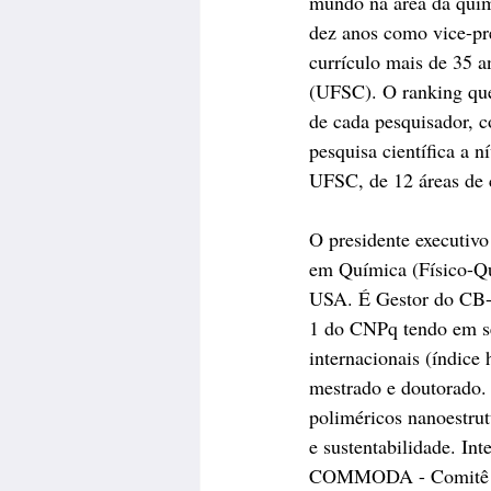
mundo na área da quími
dez anos como vice-pre
currículo mais de 35 a
(UFSC). O ranking que 
de cada pesquisador, c
pesquisa científica a 
UFSC, de 12 áreas de c
O presidente executi
em Química (Físico-Qu
USA. É Gestor do CB-1
1 do CNPq tendo em seu
internacionais (índice
mestrado e doutorado. 
poliméricos nanoestrut
e sustentabilidade. In
COMMODA - Comitê da