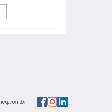
ção deve sair do
atório e gerar negócios
eq.com.br