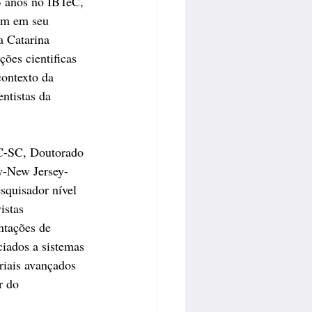
3 anos no IBTeC, 
tem em seu 
a Catarina 
ões cientificas 
contexto da 
ntistas da 
C-SC, Doutorado 
y-New Jersey-
quisador nível 
istas 
ntações de 
ciados a sistemas 
riais avançados 
r do 