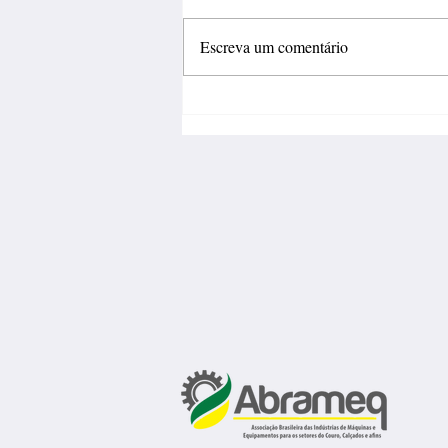
Escreva um comentário
Fábrica de calçados abre 150
vagas de emprego