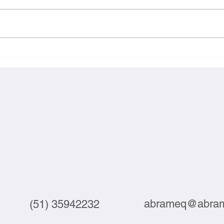
Exportações brasileiras à UE
Inova
crescem 3,9% em julho
labor
abrameq@abram
(51) 35942232