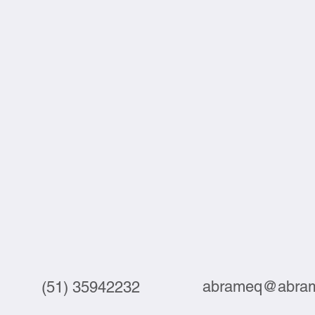
abrameq@abram
(51) 35942232