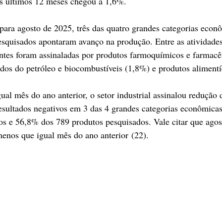
os últimos 12 meses chegou a 1,6%.
ara agosto de 2025, três das quatro grandes categorias econ
esquisados apontaram avanço na produção. Entre as atividades,
ntes foram assinaladas por produtos farmoquímicos e farmacê
dos do petróleo e biocombustíveis (1,8%) e produtos alimentíc
l mês do ano anterior, o setor industrial assinalou redução
sultados negativos em 3 das 4 grandes categorias econômicas
os e 56,8% dos 789 produtos pesquisados. Vale citar que agos
 menos que igual mês do ano anterior (22).