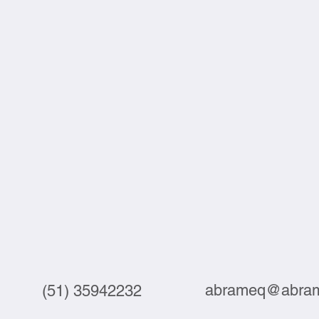
abrameq@abram
(51) 35942232