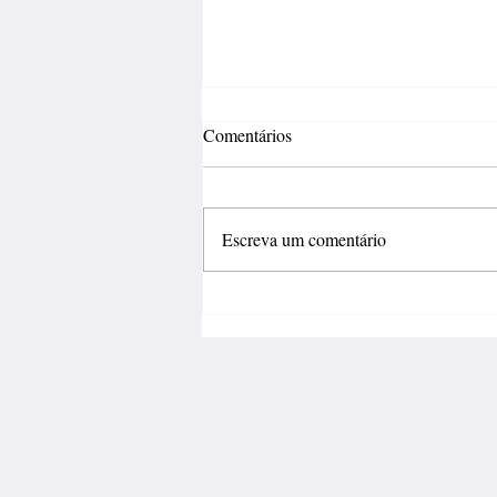
Comentários
Escreva um comentário
Fábrica de calçados abre 150
vagas de emprego