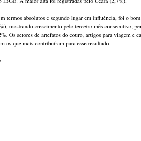
o IBGE. A maior alta foi registradas pelo Ceará (2,7%).
em termos absolutos e segundo lugar em influência, foi o bo
7%), mostrando crescimento pelo terceiro mês consecutivo, pe
. Os setores de artefatos do couro, artigos para viagem e ca
m os que mais contribuíram para esse resultado.
o