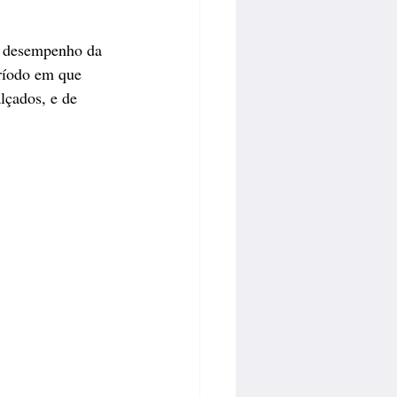
m desempenho da 
ríodo em que 
lçados, e de 