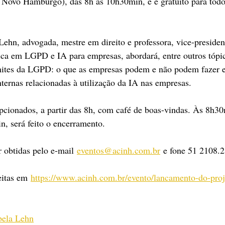
 Novo Hamburgo), das 8h às 10h30min, e é gratuito para todo
 Lehn, advogada, mestre em direito e professora, vice-presiden
dica em LGPD e IA para empresas, abordará, entre outros tópi
imites da LGPD: o que as empresas podem e não podem fazer 
nternas relacionadas à utilização da IA nas empresas.
epcionados, a partir das 8h, com café de boas-vindas. Às 8h30m
n, será feito o encerramento.
 obtidas pelo e-mail 
eventos@acinh.com.br
 e fone 51 2108.
eitas em 
https://www.acinh.com.br/evento/lancamento-do-pro
bela Lehn