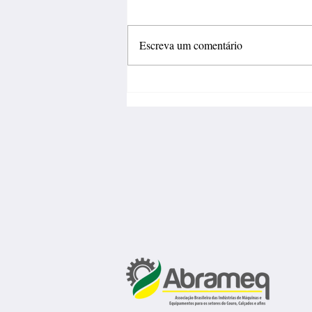
Escreva um comentário
Fábrica de calçados abre 150
vagas de emprego