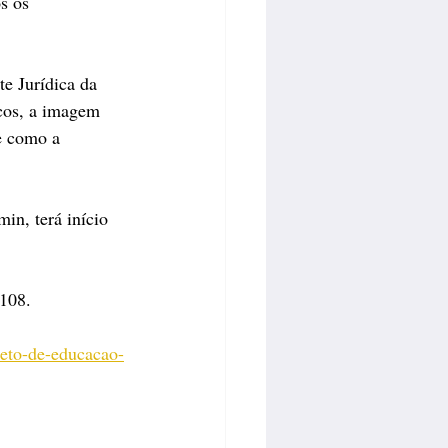
s os 
te Jurídica da 
cos, a imagem 
e como a 
in, terá início 
2108.
jeto-de-educacao-