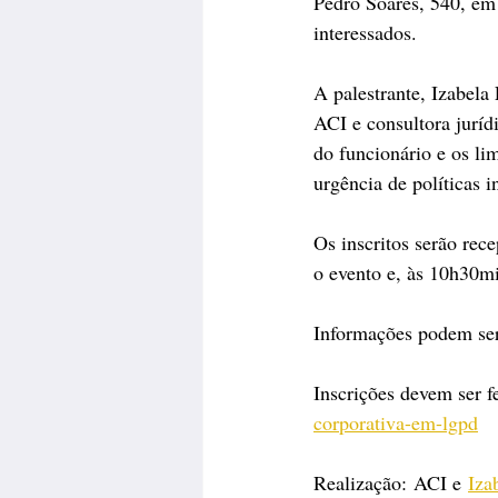
Pedro Soares, 540, em
interessados.
A palestrante, Izabela
ACI e consultora jurí
do funcionário e os l
urgência de políticas i
Os inscritos serão rec
o evento e, às 10h30mi
Informações podem ser
Inscrições devem ser f
corporativa-em-lgpd
Realização: ACI e 
Iza