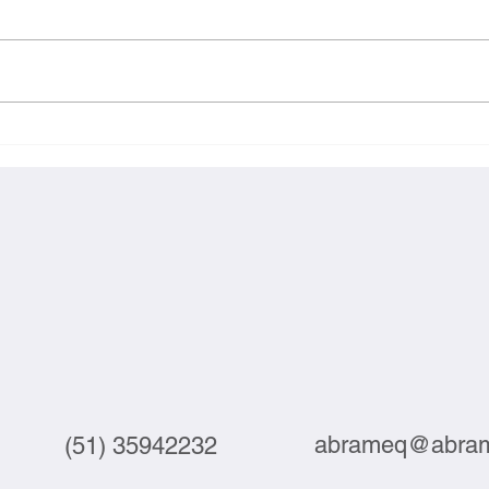
Exportações brasileiras à UE
Inova
crescem 3,9% em julho
labor
abrameq@abram
(51) 35942232