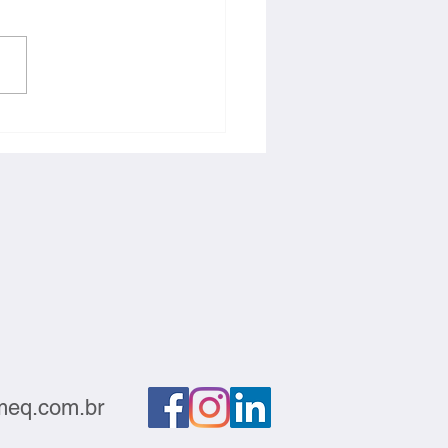
ção deve sair do
atório e gerar negócios
eq.com.br