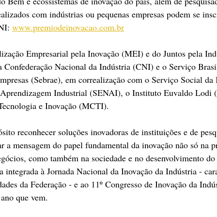
 do Bem e ecossistemas de inovação do país, além de pesquisa
ealizados com indústrias ou pequenas empresas podem se inscr
NI: 
www.premiodeinovacao.com.br
lização Empresarial pela Inovação (MEI) e do Juntos pela Indú
 Confederação Nacional da Indústria (CNI) e o Serviço Brasi
presas (Sebrae), em correalização com o Serviço Social da I
Aprendizagem Industrial (SENAI), o Instituto Euvaldo Lodi (
 Tecnologia e Inovação (MCTI). 
ito reconhecer soluções inovadoras de instituições e de pesq
çar a mensagem do papel fundamental da inovação não só na pr
egócios, como também na sociedade e no desenvolvimento do 
 integrada à Jornada Nacional da Inovação da Indústria - car
ades da Federação - e ao 11º Congresso de Inovação da Indús
 ano que vem. 