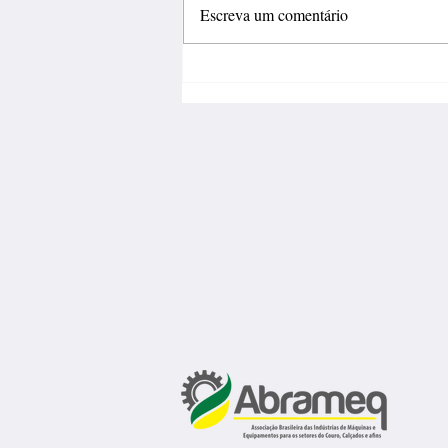
Escreva um comentário
Fábrica de calçados abre 150
vagas de emprego