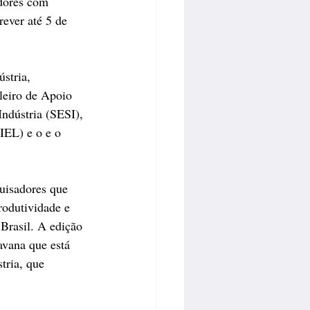
dores com 
ever até 5 de 
stria, 
leiro de Apoio 
ndústria (SESI), 
IEL) e o e o 
uisadores que 
odutividade e 
Brasil. A edição 
avana que está 
tria, que 