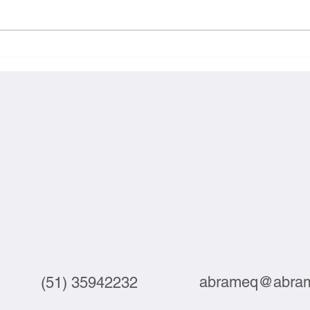
Exportações brasileiras à UE
Inova
crescem 3,9% em julho
labor
abrameq@abram
(51) 35942232