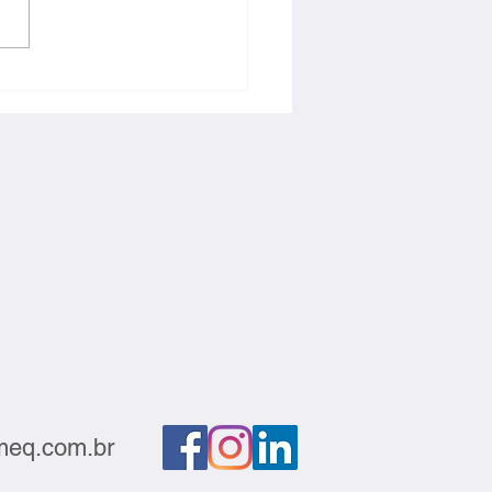
ção deve sair do
atório e gerar negócios
eq.com.br