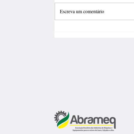
Escreva um comentário
Fábrica de calçados abre 150
vagas de emprego