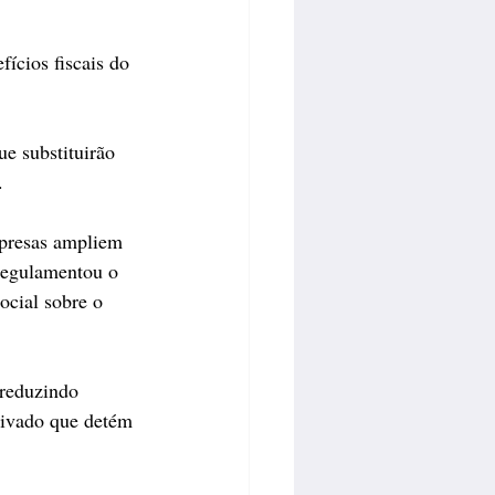
ícios fiscais do 
ue substituirão 
.
mpresas ampliem 
regulamentou o 
cial sobre o 
 reduzindo 
privado que detém 