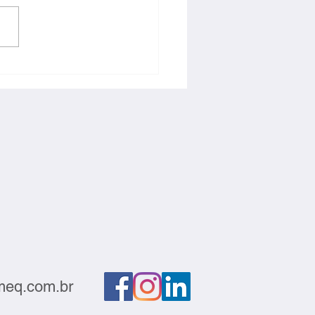
ção deve sair do
atório e gerar negócios
eq.com.br