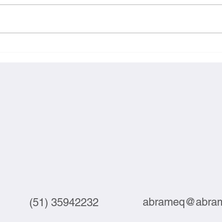
Exportações brasileiras à UE
Inova
crescem 3,9% em julho
labor
abrameq@abram
(51) 35942232