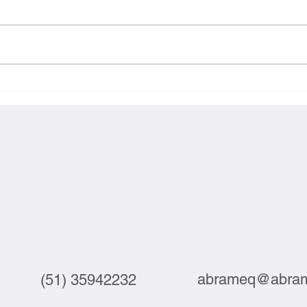
Webinar debate automação e
Suste
tecnologia no setor do couro
compe
junta
abrameq@abram
(51) 35942232