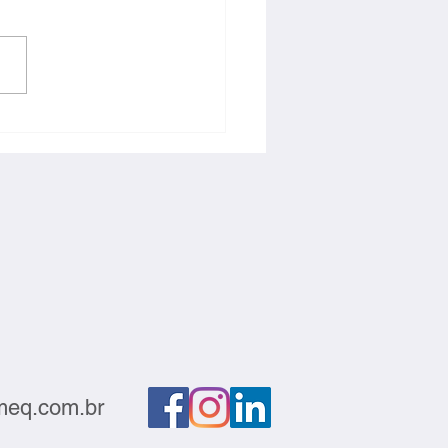
ntabilidade e
titividade devem andar
s
eq.com.br