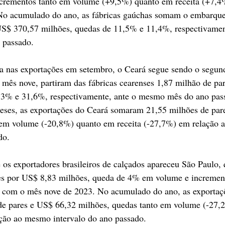
crementos tanto em volume (+9,5%) quanto em receita (+7,4
o acumulado do ano, as fábricas gaúchas somam o embarque
US$ 370,57 milhões, quedas de 11,5% e 11,4%, respectivament
 passado.
da nas exportações em setembro, o Ceará segue sendo o segun
 mês nove, partiram das fábricas cearenses 1,87 milhão de pa
,3% e 31,6%, respectivamente, ante o mesmo mês do ano pas
ses, as exportações do Ceará somaram 21,55 milhões de par
 em volume (-20,8%) quanto em receita (-27,7%) em relação
do.
e os exportadores brasileiros de calçados apareceu São Paulo
es por US$ 8,83 milhões, queda de 4% em volume e incremen
o com o mês nove de 2023. No acumulado do ano, as exportaçõ
e pares e US$ 66,32 milhões, quedas tanto em volume (-27,
ação ao mesmo intervalo do ano passado.