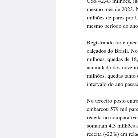
US$ 42,43 milhões, in
mesmo mês de 2023. N
milhões de pares por 
mesmo período do ano
Registrando forte que
calçados do Brasil. No
milhões, quedas de 18
acumulado dos nove me
milhões, quedas tanto
intervalo do ano passa
No terceiro posto entr
embarcou 579 mil par
receita no comparativ
somaram 4,3 milhões d
receita (-22%) em rel