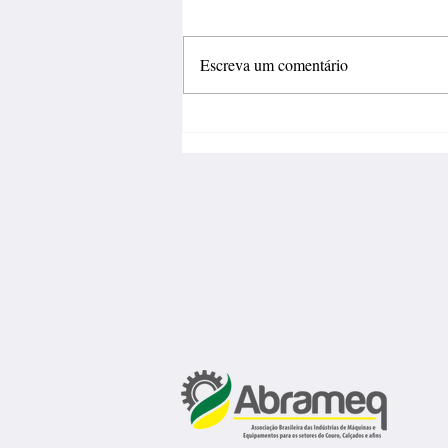
Escreva um comentário
Inovação deve sair do
laboratório e gerar negócios