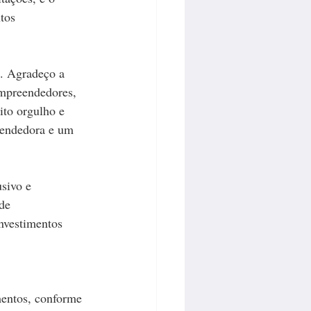
tos 
s. Agradeço a 
empreendedores, 
ito orgulho e 
eendedora e um 
sivo e 
de 
nvestimentos 
mentos, conforme 