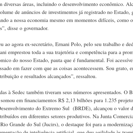
em diversas áreas, incluindo o desenvolvimento econômico. A
olume de anúncios de investimentos já registrado no Estado, 
ndo a nossa economia mesmo em momentos difíceis, como os
s”, disse o governador. 
 ao agora ex-secretário, Ernani Polo, pelo seu trabalho e de
ani emprestou toda a sua trajetória e competência para a pro
ico do nosso Estado, pauta que é fundamental. Foi acessível
essado em fazer com que as coisas acontecessem. Sou grato,
ribuição e resultados alcançados”, ressaltou. 
ladas à Sedec também tiveram seus números apresentados. O B
 somou em financiamentos R$ 2,13 bilhões para 1.235 projeto
esenvolvimento do Extremo Sul  (BRDE), alcançou o valor de
tribuídos em diferentes setores produtivos. Na Junta Comercial
Rio Grande do Sul (Jucirs), o destaque foi para a modernizaç
entação de inteligência artificial, que deu agilidade às trami