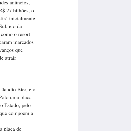
ndes anúncios, 
$ 27 bilhões, o 
irá inicialmente 
ul, e o da 
 como o resort 
caram marcados 
vanços que 
e atrair 
Claudio Bier, e o 
 Polo uma placa 
o Estado, pelo 
s que compõem a 
a placa de 