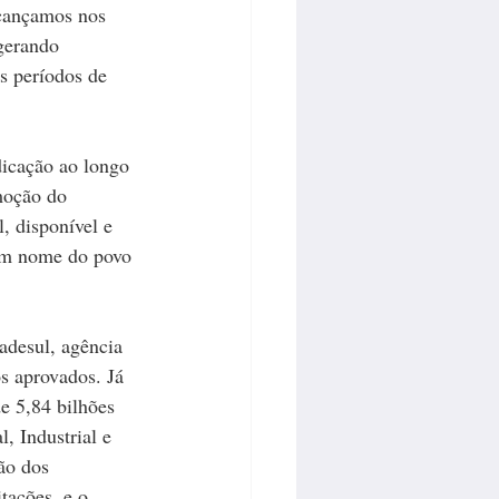
lcançamos nos 
gerando 
 períodos de 
dicação ao longo 
moção do 
, disponível e 
 em nome do povo 
adesul, agência 
s aprovados. Já 
 5,84 bilhões 
, Industrial e 
ão dos 
tações, e o 