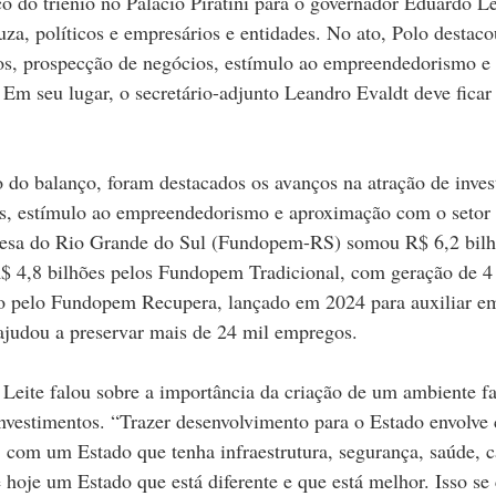
o do triênio no Palácio Piratini para o governador Eduardo Le
za, políticos e empresários e entidades. No ato, Polo destaco
tos, prospecção de negócios, estímulo ao empreendedorismo e
 Em seu lugar, o secretário-adjunto Leandro Evaldt deve fica
 do balanço, foram destacados os avanços na atração de inves
s, estímulo ao empreendedorismo e aproximação com o setor 
sa do Rio Grande do Sul (Fundopem-RS) somou R$ 6,2 bilh
R$ 4,8 bilhões pelos Fundopem Tradicional, com geração de 4
ão pelo Fundopem Recupera, lançado em 2024 para auxiliar em
ajudou a preservar mais de 24 mil empregos. 
eite falou sobre a importância da criação de um ambiente fa
investimentos. “Trazer desenvolvimento para o Estado envolve 
 com um Estado que tenha infraestrutura, segurança, saúde, c
 hoje um Estado que está diferente e que está melhor. Isso s