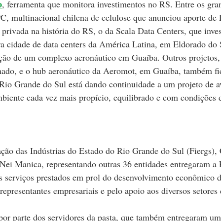
o
, ferramenta que monitora investimentos no RS. Entre os gra
, multinacional chilena de celulose que anunciou aporte de R
rivada na história do RS, o da Scala Data Centers, que invest
a cidade de data centers da América Latina, em Eldorado do S
ção de um complexo aeronáutico em Guaíba. Outros projetos,
do, e o hub aeronáutico da Aeromot, em Guaíba, também fi
Rio Grande do Sul está dando continuidade a um projeto de a
iente cada vez mais propício, equilibrado e com condições d
ção das Indústrias do Estado do Rio Grande do Sul (Fiergs), 
, Nei Manica, representando outras 36 entidades entregaram a
s serviços prestados em prol do desenvolvimento econômico d
representantes empresariais e pelo apoio aos diversos setore
or parte dos servidores da pasta, que também entregaram um