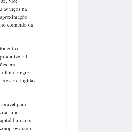
ite, vice-
u avanços na 
 aproximação 
r no comando da 
timentos, 
produtivo. O 
ões em 
 mil empregos 
presas atingidas 
vorável para 
criar um 
apital humano. 
e comprova com 