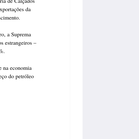
ria de Calçados 
xportações da 
scimento.
iro, a Suprema 
s estrangeiros – 
5%.
e na economia 
eço do petróleo 