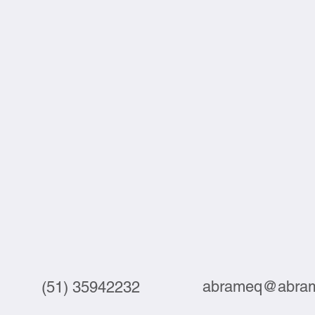
abrameq@abram
(51) 35942232