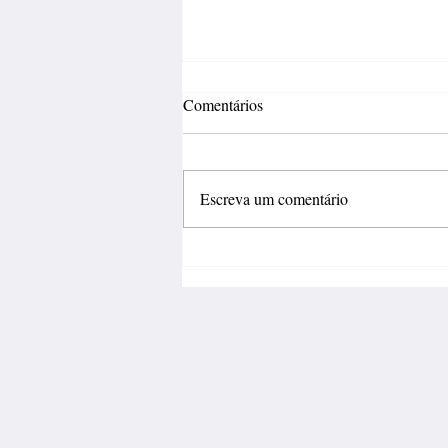
Comentários
Escreva um comentário
Fábrica de calçados abre 150
vagas de emprego