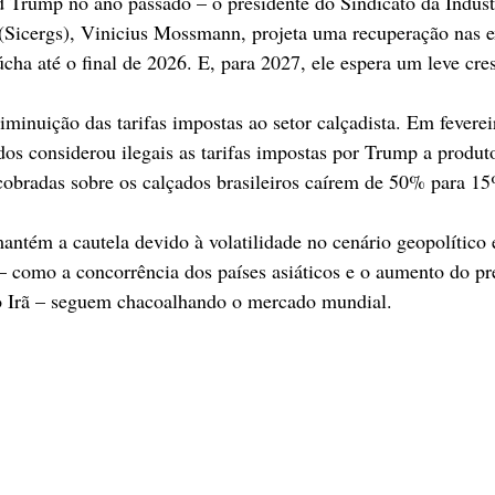
 Trump no ano passado – o presidente do Sindicato da Indúst
(Sicergs), Vinicius Mossmann, projeta uma recuperação nas e
aúcha até o final de 2026. E, para 2027, ele espera um leve cre
diminuição das tarifas impostas ao setor calçadista. Em fevere
os considerou ilegais as tarifas impostas por Trump a produto
 cobradas sobre os calçados brasileiros caírem de 50% para 1
tém a cautela devido à volatilidade no cenário geopolítico 
 – como a concorrência dos países asiáticos e o aumento do pr
o Irã – seguem chacoalhando o mercado mundial.