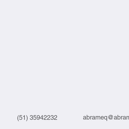
abrameq@abram
(51) 35942232