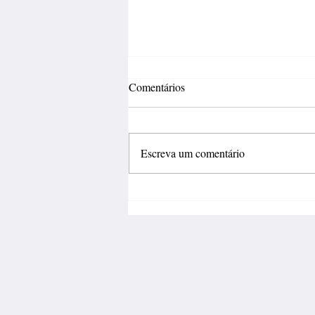
Comentários
Escreva um comentário
Fábrica de calçados abre 150
vagas de emprego