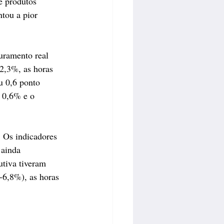
e produtos 
tou a pior 
uramento real 
2,3%, as horas 
u 0,6 ponto 
 0,6% e o 
 ainda 
tiva tiveram 
-6,8%), as horas 