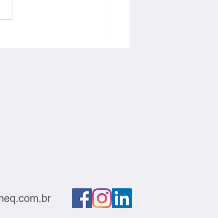
ntabilidade e
titividade devem andar
s
eq.com.br