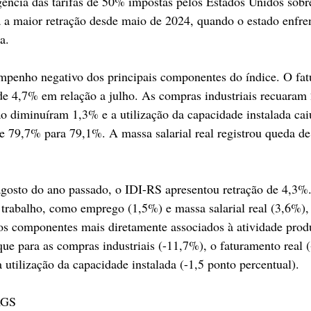
ência das tarifas de 50% impostas pelos Estados Unidos sobr
ta a maior retração desde maio de 2024, quando o estado enfren
a.
mpenho negativo dos principais componentes do índice. O fat
de 4,7% em relação a julho. As compras industriais recuaram 
o diminuíram 1,3% e a utilização da capacidade instalada cai
e 79,7% para 79,1%. A massa salarial real registrou queda de
trabalho, como emprego (1,5%) e massa salarial real (3,6%),
os componentes mais diretamente associados à atividade produ
que para as compras industriais (-11,7%), o faturamento real (
 utilização da capacidade instalada (-1,5 ponto percentual).
RGS