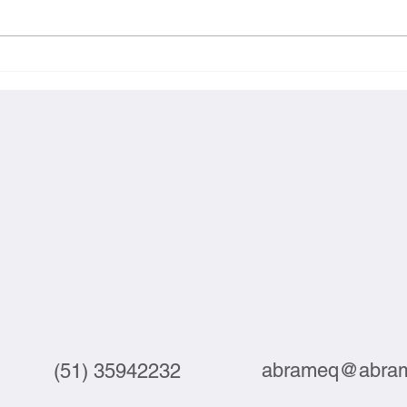
Webinar debate automação e
Suste
tecnologia no setor do couro
compe
junta
abrameq@abram
(51) 35942232