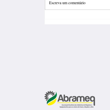
Escreva um comentário
Inovação deve sair do
laboratório e gerar negócios