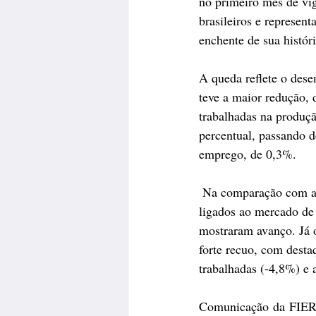
no primeiro mês de vig
brasileiros e represen
enchente de sua históri
A queda reflete o dese
teve a maior redução, 
trabalhadas na produçã
percentual, passando d
emprego, de 0,3%.
 Na comparação com agosto do ano passado, o IDI-RS apresentou retração de 4,3%. Os indicadores 
ligados ao mercado de 
mostraram avanço. Já 
forte recuo, com desta
trabalhadas (-4,8%) e a
Comunicação da FIE