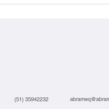
Exportações brasileiras à UE
Inova
crescem 3,9% em julho
labor
abrameq@abram
(51) 35942232