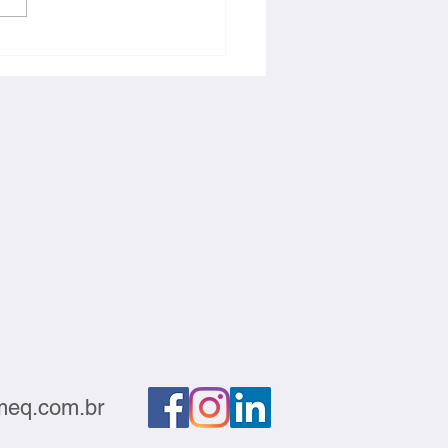
ção deve sair do
atório e gerar negócios
eq.com.br