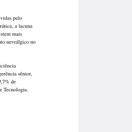
vidas pelo 
ática, a lacuna 
istem mais 
to nevrálgico no 
iciência 
erência sênior, 
9,7% de 
e Tecnologia.