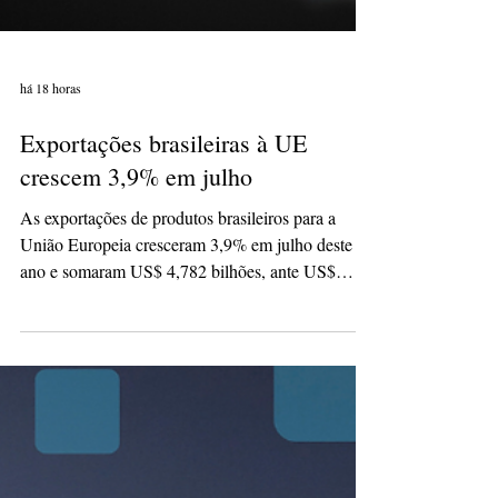
há 18 horas
Exportações brasileiras à UE
crescem 3,9% em julho
As exportações de produtos brasileiros para a
União Europeia cresceram 3,9% em julho deste
ano e somaram US$ 4,782 bilhões, ante US$
4,603 bilhões em julho de 2025. As compras
subiram 6,5% (somando US$ 5,011 bilhões, ante
US$ 4,703 bilhões no mesmo mês do ano
passado). A balança comercial com este bloco
resultou num déficit de US$ 229 milhões em