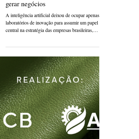
há 2 dias
Inovação deve sair do laboratório e
gerar negócios
A inteligência artificial deixou de ocupar apenas
laboratórios de inovação para assumir um papel
central na estratégia das empresas brasileiras,
impulsionando novos modelos de negócio,
acelerando o desenvolvimento de produtos,
ampliando a competitividade internacional e
apoiando a transição para uma economia de baixo
carbono. Esse foi o consenso do painel que reuniu
Antonio Carnielli Junior, diretor sênior de
Desenvolvimento Técnico da Volkswagen do
Brasil; Dimas Douglas Tome