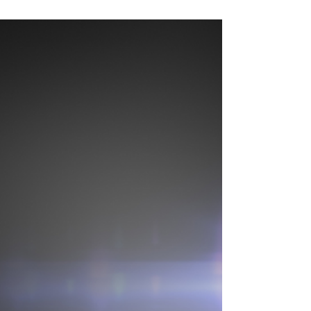
de Calçados, empresa ligada ao grupo da Calçados
Aniger (Campo Bom/RS), em Tauá/CE,
localizada na região do Sertão dos Inhamuns e a
337 km de Fortaleza/CE. As vagas são para a
função de operador de produção (masculino ou
feminino) no horário diurno (das 7 horas às 18
horas). Entre os requisitos estão ensino
fundamental completo, dispon