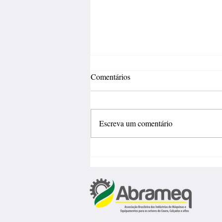
Comentários
Escreva um comentário
Fábrica de calçados abre 150
vagas de emprego