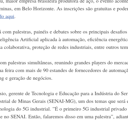
u, maior empresa brasileira produtora de aço, o evento aconte
inas, em Belo Horizonte. As inscrições são gratuitas e podem
do a
qui
.
com palestras, painéis e debates sobre os principais desafios
teligência Artificial aplicada à automação, eficiência energética
ca colaborativa, proteção de redes industriais, entre outros te
com palestras simultâneas, reunindo grandes players do merca
ma feira com mais de 90 estandes de fornecedores de automaçã
ng e geração de negócios.
io, gerente de Tecnologia e Educação para a Indústria do Ser
trial de Minas Gerais (SENAI-MG), um dos temas que será e
ologia do 5G industrial. ”É o primeiro 5G industrial privado 
le no SENAI. Então, falaremos disso em uma palestra”, adian