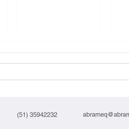
Exportações brasileiras à UE
Inova
crescem 3,9% em julho
labor
abrameq@abram
(51) 35942232