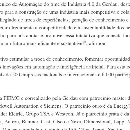
écnico de Automação do time de Indústria 4.0 da Gerdau, dest
o para a construção de uma indústria mais competitiva e cola
legiado de troca de experiências, geração de conhecimento e 
tar diretamente a competitividade e a sustentabilidade dos n
lho para nós apoiar e promover essa iniciativa que conecta ino
e um futuro mais eficiente e sustentável”, afirmou.
vo estimular a troca de conhecimento, fomentar oportunidad
s inovações em automação e inteligência artificial. Para esta e
ais de 500 empresas nacionais e internacionais e 6.000 partici
a FIEMG e correalizado pela Gerdau com patrocínio máster da
ell Automation e Siemens. O patrocínio ouro é da EnergyT
der Eletric, Grupo TSA e Westcon. Já o patrocínio prata é da
, Autron, Baumer, Cast, Cisco e Nexa, Dimensional, Lapp,
 O evento ainda tem o apoio do ISA Minas Gerais Section.