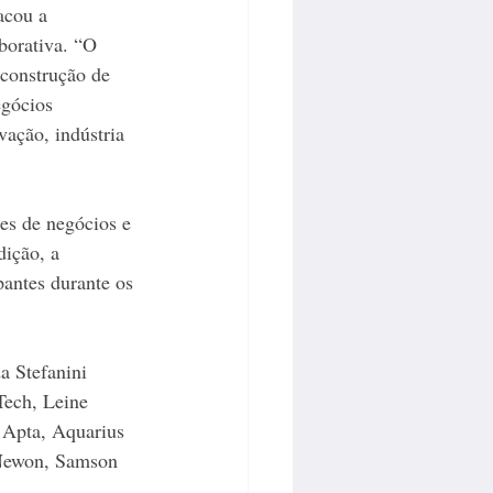
acou a 
borativa. “O 
construção de 
egócios 
vação, indústria 
es de negócios e 
dição, a 
pantes durante os 
 Stefanini 
ech, Leine 
 Apta, Aquarius 
 Newon, Samson 