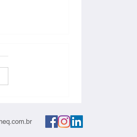
ção deve sair do
atório e gerar negócios
eq.com.br