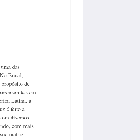
e uma das 
No Brasil, 
 propósito de 
ses e conta com 
rica Latina, a 
z é feito a 
s em diversos 
undo, com mais 
sua matriz 