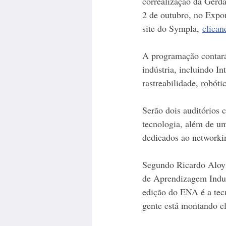
correalização da Gerda
2 de outubro, no Expom
site do Sympla, 
clican
A programação contará 
indústria, incluindo In
rastreabilidade, robóti
Serão dois auditórios 
tecnologia, além de u
dedicados ao networki
Segundo Ricardo Aloys
de Aprendizagem Indus
edição do ENA é a tecn
gente está montando e