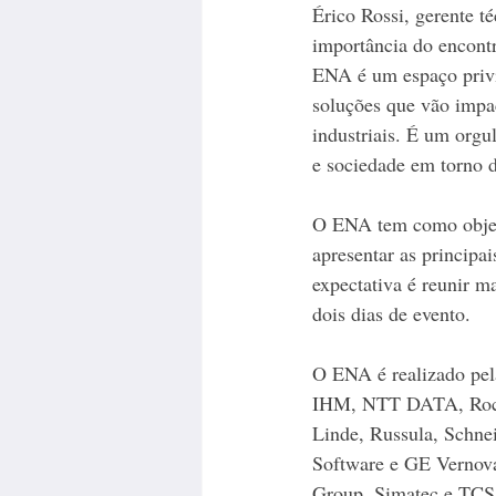
Érico Rossi, gerente t
importância do encontr
ENA é um espaço privi
soluções que vão impac
industriais. É um orgu
e sociedade em torno d
O ENA tem como objeti
apresentar as principai
expectativa é reunir m
dois dias de evento.
O ENA é realizado pel
IHM, NTT DATA, Rockw
Linde, Russula, Schnei
Software e GE Vernova
Group, Simatec e TCS.