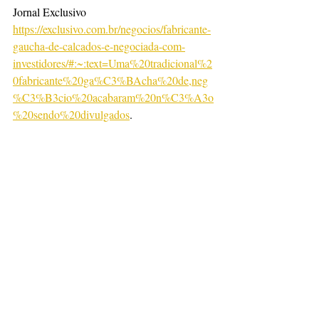
Jornal Exclusivo
https://exclusivo.com.br/negocios/fabricante-
gaucha-de-calcados-e-negociada-com-
investidores/#:~:text=Uma%20tradicional%2
0fabricante%20ga%C3%BAcha%20de,neg
%C3%B3cio%20acabaram%20n%C3%A3o
%20sendo%20divulgados
.