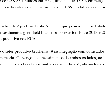
 de US$ 22,1 bilhões em 2024, uma alta de 52,3% em relaçã
presas brasileiras anunciaram mais de US$ 3,3 bilhões em no
análise da ApexBrasil e da Amcham que posicionam os Estad
investimentos greenfield brasileiro no exterior. Entre 2013 e 
ão produtiva nos EUA.  
parceria. O avanço dos investimentos de ambos os lados, ao l
lementar e os benefícios mútuos dessa relação”, afirma Ricar