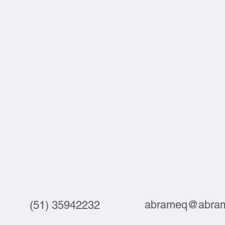
abrameq@abram
(51) 35942232