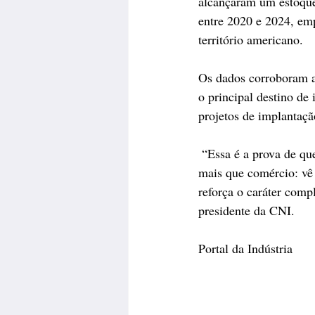
alcançaram um estoque
entre 2020 e 2024, em
território americano.
Os dados corroboram 
o principal destino de 
projetos de implantaç
 “Essa é a prova de que o setor produtivo brasileiro vê na integração com os Estados Unidos muito 
mais que comércio: vê 
reforça o caráter comp
presidente da CNI.
Portal da Indústria