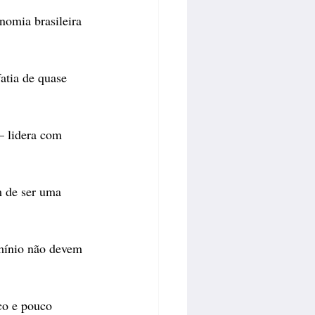
nomia brasileira 
atia de quase 
— lidera com 
m de ser uma 
mínio não devem 
co e pouco 