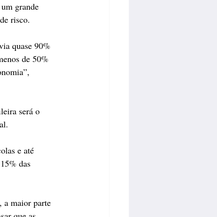
é um grande 
de risco.
nvia quase 90% 
 menos de 50% 
onomia”, 
leira será o 
al.
olas e até 
e 15% das 
 a maior parte 
sar que as 