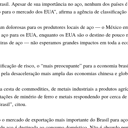
asil. Apesar de sua importância no aço, nenhum dos países 
 para o mercado dos EUA”, afirma a agência de classificação 
jam dolorosas para os produtores locais de aço — o México e
e aço para os EUA, enquanto os EUA são o destino de pouco
leiras de aço — não esperamos grandes impactos em toda a ec
sificação de risco, o “mais preocupante” para a economia brasi
 pela desaceleração mais ampla das economias chinesa e glob
a cesta de commodities, de metais industriais a produtos agríc
tações de minério de ferro e metais respondendo por cerca d
rasil”, citou.
o mercado de exportação mais importante do Brasil para aço,
 de aço é destinada ao consumo doméstico. Não é absurdo pen