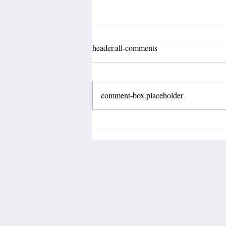
header.all-comments
comment-box.placeholder
Fábrica de calçados abre 150
vagas de emprego