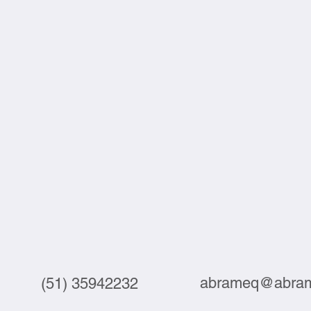
abrameq@abram
(51) 35942232