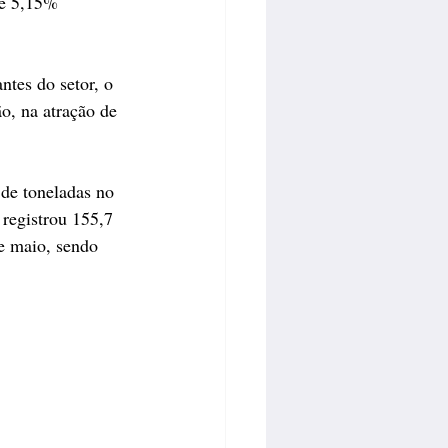
me 5,15% 
tes do setor, o 
o, na atração de 
de toneladas no 
registrou 155,7 
e maio, sendo 