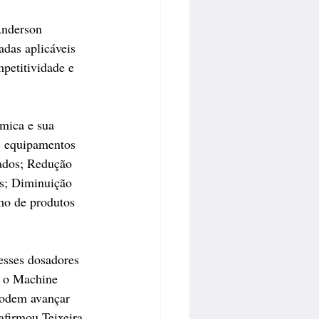
Anderson 
das aplicáveis 
petitividade e 
ímica e sua 
s equipamentos 
tados; Redução 
s; Diminuição 
mo de produtos 
esses dosadores 
e o Machine 
podem avançar 
afirmou Teixeira, 