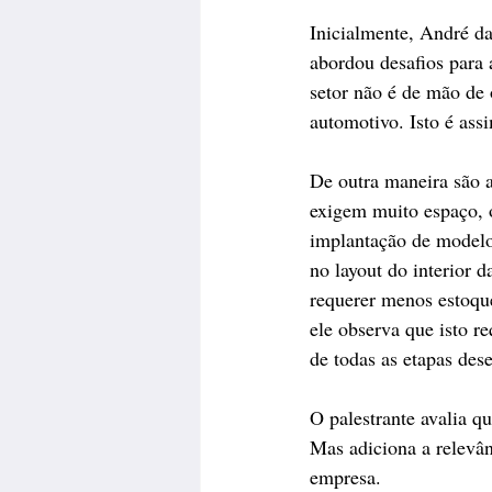
Inicialmente, André da
abordou desafios para 
setor não é de mão de 
automotivo. Isto é ass
De outra maneira são a
exigem muito espaço, 
implantação de modelos de automação. 	“O uso de robô
no layout do interior 
requerer menos estoqu
ele observa que isto r
de todas as etapas des
O palestrante avalia qu
Mas adiciona a relevân
empresa.