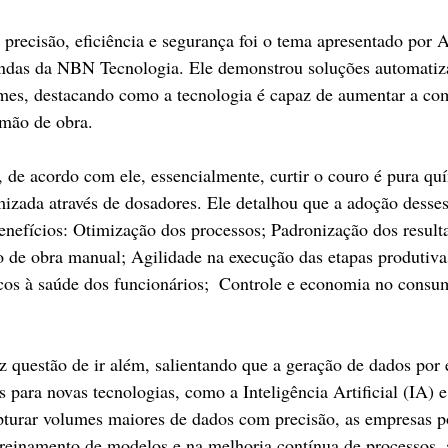
precisão, eficiência e segurança foi o tema apresentado por 
vendas da NBN Tecnologia. Ele demonstrou soluções automatiza
mes, destacando como a tecnologia é capaz de aumentar a com
 mão de obra.
, de acordo com ele, essencialmente, curtir o couro é pura qu
mizada através de dosadores. Ele detalhou que a adoção desse
benefícios: Otimização dos processos; Padronização dos resul
 de obra manual; Agilidade na execução das etapas produtiva
scos à saúde dos funcionários;  Controle e economia no consu
z questão de ir além, salientando que a geração de dados por 
s para novas tecnologias, como a Inteligência Artificial (IA) 
turar volumes maiores de dados com precisão, as empresas 
treinamento de modelos e na melhoria contínua de processos, 