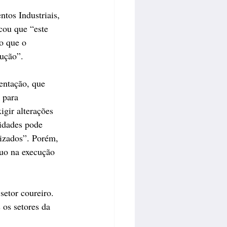
tos Industriais, 
cou que “este 
o que o 
dução”.
entação, que 
 para 
vidades pode 
izados”. Porém, 
nuo na execução 
setor coureiro. 
 os setores da 