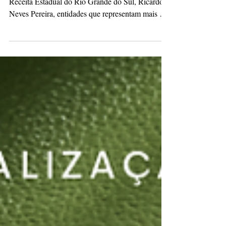
de ICMS
Em correspondência enviada ao subsecretário da
Receita Estadual do Rio Grande do Sul, Ricardo
Neves Pereira, entidades que representam mais de
5 mil empresas do Vale do Sinos solicitam
simplificação, celeridade e liquidez de créditos de
ICMS para fortalecer a competitividade do setor.
No documento, manifestam preocupação com os
desafios enfrentados pelo setor produtivo gaúcho
em um cenário de desaceleração econômica,
elevação dos custos operacionais, redução da
competitividad