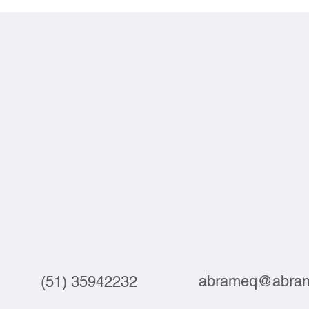
crescem 3,9% em julho
labor
abrameq@abram
(51) 35942232